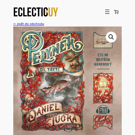
Přeskočit
na
obsah
⇦ zpět do obchodu